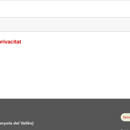
privacitat
Int
anyola del Vallès)