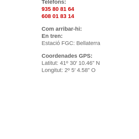
Telèfons:
935 80 81 64
608 01 83 14
Com arribar-hi:
En tren:
Estació FGC: Bellaterra
Coordenades GPS:
Latitut: 41º 30′ 10.46” N
Longitut: 2º 5′ 4.58” O