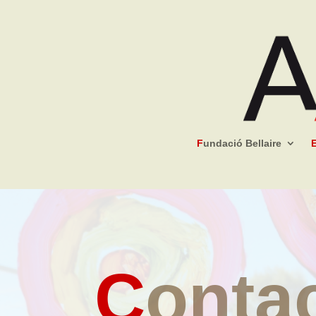
F
undació Bellaire
C
onta