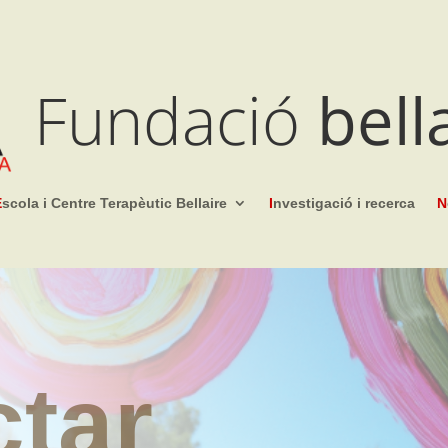
Fundació
bell
E
scola i Centre Terapèutic Bellaire
I
nvestigació i recerca
N
ctar