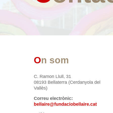
O
n som
C. Ramon Llull, 31
08193 Bellaterra (Cerdanyola del
Vallès)
Correu electrònic:
bellaire@fundaciobellaire.cat