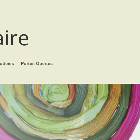
aire
otícies
P
ortes Obertes