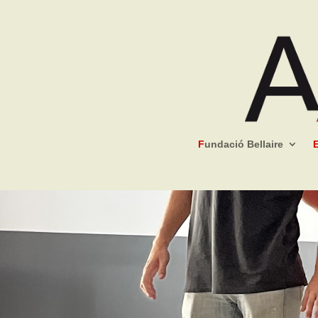
F
undació Bellaire