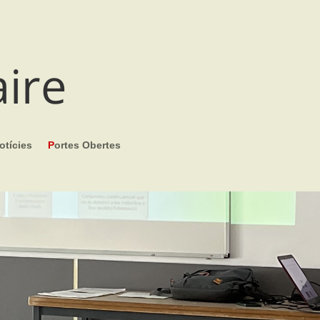
aire
otícies
P
ortes Obertes