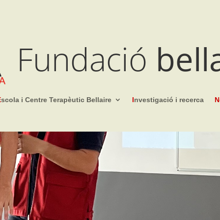
Fundació
bell
E
scola i Centre Terapèutic Bellaire
I
nvestigació i recerca
N