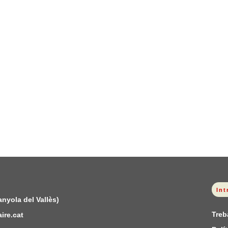
Int
anyola del Vallès)
Treb
ire.cat